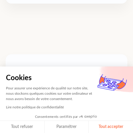
De la stratégie à l’opérationnel, nous
maîtrisons les meilleures pratiques
Cookies
marketing
Pour assurer une expérience de qualité sur notre site,
nous stockons quelques cookies sur votre ordinateur et
Notre équipe d’experts en marketing
nous avons besoin de votre consentement.
digital
vous accompagne pour déployer
Lire notre politique de confidentialité
des campagnes Demand generation et
Consentements certifiés par
Growth marketing multicanales qui font
Tout refuser
Paramétrer
Tout accepter
la différence.