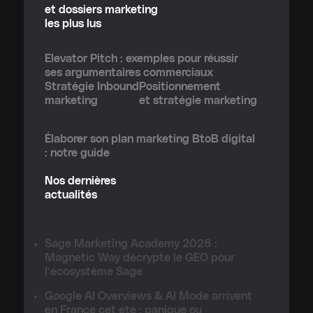
et dossiers marketing
les plus lus
Elevator Pitch : exemples pour réussir
ses argumentaires commerciaux
Stratégie Inbound
Positionnement
marketing
et stratégie marketing
Élaborer son plan marketing BtoB digital
: notre guide
Nos dernières
actualités
Sage Marketing Academy 2026 :
Magnetic Way décrypte le GEO pour
l’écosystème Sage
Google AI Overviews & AI Mode arrivent
en France cet été : panique ou