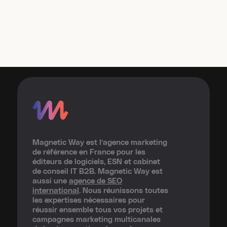
Magnetic Way est l’agence marketing
de référence en France pour les
éditeurs de logiciels, ESN et cabinet
de conseil IT B2B. Magnetic Way est
aussi une
agence de SEO
international
. Nous réunissons toutes
les expertises nécessaires pour
réussir ensemble tous vos projets et
campagnes marketing multicanales