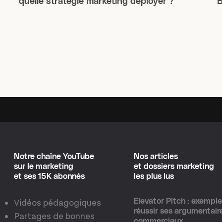
quelle stratégie marketing déployer ?
B
Notre chaîne YouTube
Nos articles
sur le marketing
et dossiers marketing
et ses 15K abonnés
les plus lus
Vidéos pédagogiques
Elevator Pitch : exempl
réussir ses argumentair
Partages de bonnes
commerciaux