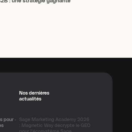
2B : une stratégie gagnante
Nos dernières
actualités
es pour
Sage Marketing Academy 2026
es
: Magnetic Way décrypte le GEO
pour l’écosystème Sage