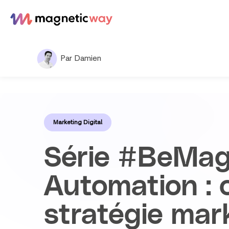
Aller
au
contenu
Par Damien
Marketing Digital
Série #BeMagn
Automation : 
stratégie mar