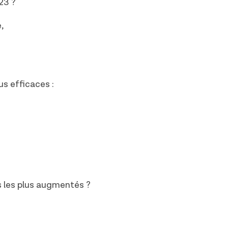
23 ?
,
us efficaces :
s les plus augmentés ?