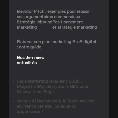
Elevator Pitch : exemples pour réussir
ses argumentaires commerciaux
Stratégie Inbound
Positionnement
marketing
et stratégie marketing
Élaborer son plan marketing BtoB digital
: notre guide
Nos dernières
actualités
Sage Marketing Academy 2026 :
Magnetic Way décrypte le GEO pour
l’écosystème Sage
Google AI Overviews & AI Mode arrivent
en France cet été : panique ou
opportunité ?