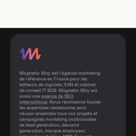
Magnetic Way est l’agence marketing
de référence en France pour les
éditeurs de logiciels, ESN et cabinet
de conseil IT B2B. Magnetic Way est
aussi une
agence de SEO
international
. Nous réunissons toutes
les expertises nécessaires pour
réussir ensemble tous vos projets et
campagnes marketing multicanales
de lead generation, demand
generation, marque employeur,