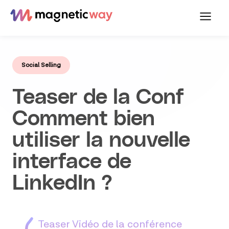
Aller
Par
Publié le
27 mars 2017
, actualisé le
21
1
au
Hervé
février 2024
min.
contenu
Social Selling
Teaser de la Conf
Comment bien
utiliser la nouvelle
interface de
LinkedIn ?
Teaser Vidéo de la conférence