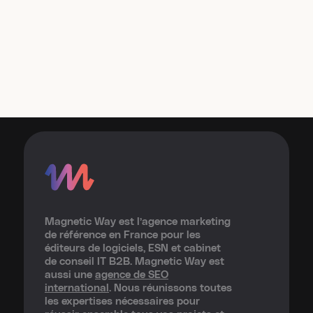
Magnetic Way est l’agence marketing
de référence en France pour les
éditeurs de logiciels, ESN et cabinet
de conseil IT B2B. Magnetic Way est
aussi une
agence de SEO
international
. Nous réunissons toutes
les expertises nécessaires pour