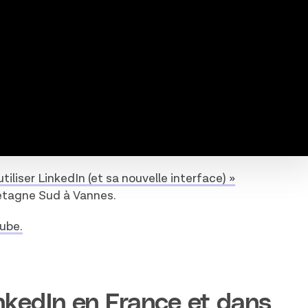
liser LinkedIn (et sa nouvelle interface) »
retagne Sud à Vannes.
Tube.
inkedIn en France et dans