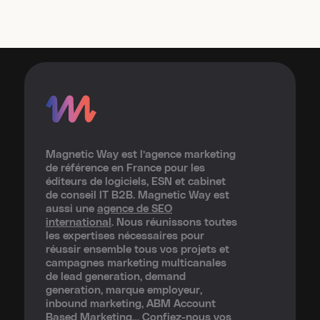
Magnetic Way est l’agence marketing
de référence en France pour les
éditeurs de logiciels, ESN et cabinet
de conseil IT B2B. Magnetic Way est
aussi une
agence de SEO
international
. Nous réunissons toutes
les expertises nécessaires pour
réussir ensemble tous vos projets et
campagnes marketing multicanales
de lead generation, demand
generation, marque employeur,
inbound marketing, ABM Account
Based Marketing… Confiez-nous vos