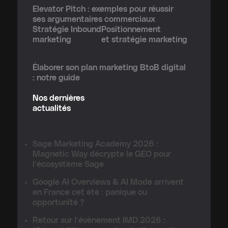
Elevator Pitch : exemples pour réussir
ses argumentaires commerciaux
Stratégie Inbound
Positionnement
marketing
et stratégie marketing
Élaborer son plan marketing BtoB digital
: notre guide
Nos dernières
actualités
Sage Marketing Academy 2026 :
Magnetic Way décrypte le GEO pour
l’écosystème Sage
Google AI Overviews & AI Mode arrivent
en France cet été : panique ou
opportunité ?
Retour sur l’évènement IMD 2026 :